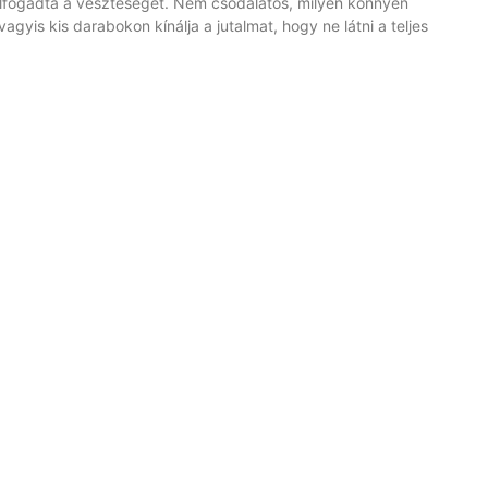
elfogadta a veszteséget. Nem csodálatos, milyen könnyen
agyis kis darabokon kínálja a jutalmat, hogy ne látni a teljes
m, ami csak a szívét vágja meg a valóságban
tűméret annyira apró, hogy a mobil kijelzője olyan tűnik, mint egy
 mögött egy újabb csiga van, amit el kell kerülni. Állítólag a “VIP”
ában csak egy plusz sorba rendezett kötelezettségekkel jár,
r a banki számlája üres.
hogy a legtöbb nyerőgép UI‑jában az „utolsó nyeremény” gombot
nte a négeritmus nyomát hagyja.