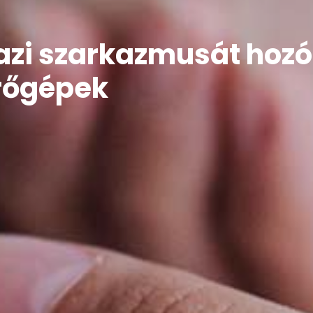
azi szarkazmusát hozó
rőgépek