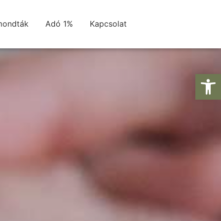
mondták
Adó 1%
Kapcsolat
Es