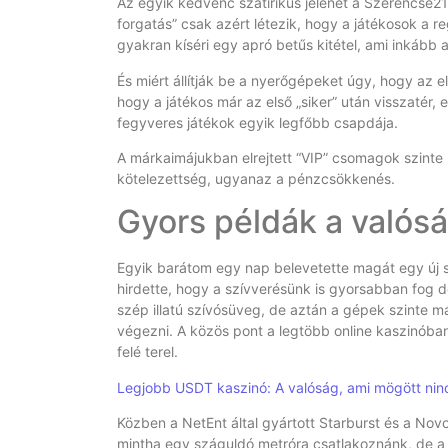
Az egyik kedvenc szatirikus jelenet a Szerencse21
forgatás” csak azért létezik, hogy a játékosok a regi
gyakran kíséri egy apró betűs kitétel, ami inkább a
És miért állítják be a nyerőgépeket úgy, hogy az e
hogy a játékos már az első „siker” után visszatér,
fegyveres játékok egyik legfőbb csapdája.
A márkaimájukban elrejtett “VIP” csomagok szinte m
kötelezettség, ugyanaz a pénzcsökkenés.
Gyors példák a valós
Egyik barátom egy nap belevetette magát egy új 
hirdette, hogy a szívverésünk is gyorsabban fog d
szép illatú szívósüveg, de aztán a gépek szinte m
végezni. A közös pont a legtöbb online kaszinóba
felé terel.
Legjobb USDT kaszinó: A valóság, ami mögött ninc
Közben a NetEnt által gyártott Starburst és a Nov
mintha egy száguldó metróra csatlakoznánk, de a 