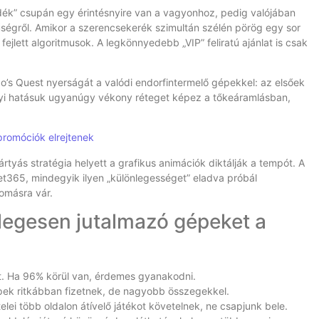
ndék” csupán egy érintésnyire van a vagyonhoz, pedig valójában
űségről. Amikor a szerencsekerék szimultán szélén pörög egy sor
 fejlett algoritmusok. A legkönnyedebb „VIP” feliratú ajánlat is csak
’s Quest nyerságát a valódi endorfintermelő gépekkel: az elsőek
ügyi hatásuk ugyanúgy vékony réteget képez a tőkeáramlásban,
promóciók elrejtenek
rtyás stratégia helyett a grafikus animációk diktálják a tempót. A
et365, mindegyik ilyen „különlegességet” eladva próbál
omásra vár.
ylegesen jutalmazó gépeket a
et. Ha 96% körül van, érdemes gyanakodni.
 gépek ritkábban fizetnek, de nagyobb összegekkel.
telei több oldalon átívelő játékot követelnek, ne csapjunk bele.