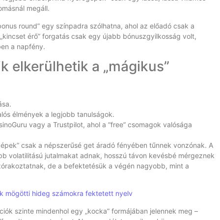
omásnál megáll.
bonus round” egy színpadra szólhatna, ahol az előadó csak a
„kincset érő” forgatás csak egy újabb bónuszgyilkosság volt,
ben a napfény.
k elkerülhetik a „mágikus”
ása.
alós élmények a legjobb tanulságok.
asinoGuru vagy a Trustpilot, ahol a “free” csomagok valósága
őgépek” csak a népszerűsé get áradó fényében tűnnek vonzónak. A
b volatilitású jutalmakat adnak, hosszú távon kevésbé mérgeznek
szórakoztatnak, de a befektetésük a végén nagyobb, mint a
k mögötti hideg számokra fektetett nyelv
óciók szinte mindenhol egy „kocka” formájában jelennek meg –