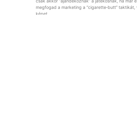
csak akkor “ajándékoznak” a játékosnak, ha már 
megfogad a marketing a “cigarette‑butt” taktikát, v
képet.
3D nyerőgép online – a virtuális pénzforgatómalo
Amikor végül ránézek a felhasználói felületre, a be
szűrőbe lépő mikorják, és minden “FREE spin” felirat
szint egy extra „exkluzív” élményt kínál, de valój
amelyeket a játékos csak akkor veszi észre, amiko
Hát, azt hiszem, ez elég. És tényleg bosszantó, 
olyan kicsi betűkkel írják, hogy a szememben szi