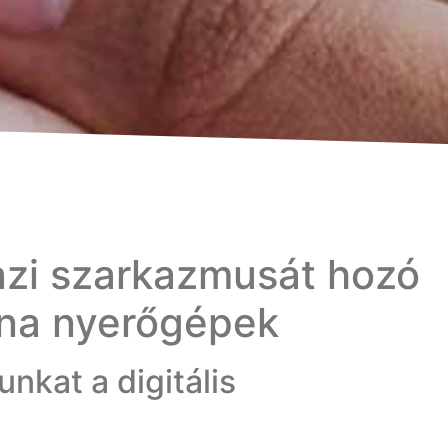
azi szarkazmusát hozó
ina nyerőgépek
nkat a digitális