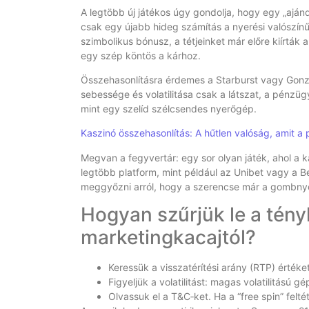
A legtöbb új játékos úgy gondolja, hogy egy „ajá
csak egy újabb hideg számítás a nyerési valószín
szimbolikus bónusz, a tétjeinket már előre kiírták a
egy szép köntös a kárhoz.
Összehasonlításra érdemes a Starburst vagy Gonzo
sebessége és volatilitása csak a látszat, a pénz
mint egy szelíd szélcsendes nyerőgép.
Kaszinó összehasonlítás: A hűtlen valóság, amit a 
Megvan a fegyvertár: egy sor olyan játék, ahol a ká
legtöbb platform, mint például az Unibet vagy a B
meggyőzni arról, hogy a szerencse már a gombny
Hogyan szűrjük le a tén
marketingkacajtól?
Keressük a visszatérítési arány (RTP) érték
Figyeljük a volatilitást: magas volatilitású
Olvassuk el a T&C‑ket. Ha a “free spin” felté