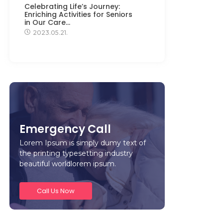
Celebrating Life’s Journey:
Enriching Activities for Seniors
in Our Care…
2023.05.21.
Emergency Call
Lorem Ipsum is simply dumy text of
the printing typesetting industry
beautiful worldlorem ipsum.
Call Us Now