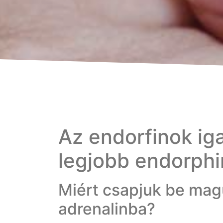
Az endorfinok ig
legjobb endorph
Miért csapjuk be magu
adrenalinba?