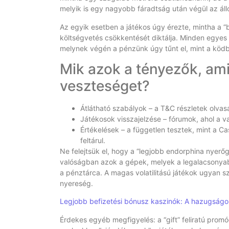
melyik is egy nagyobb fáradtság után végül az áll
Az egyik esetben a játékos úgy érezte, mintha a “
költségvetés csökkentését diktálja. Minden egyes 
melynek végén a pénzünk úgy tűnt el, mint a köd
Mik azok a tényezők, ami
veszteséget?
Átlátható szabályok – a T&C részletek olvas
Játékosok visszajelzése – fórumok, ahol a v
Értékelések – a független tesztek, mint a C
feltárul.
Ne felejtsük el, hogy a “legjobb endorphina nyer
valóságban azok a gépek, melyek a legalacsonyab
a pénztárca. A magas volatilitású játékok ugyan 
nyereség.
Legjobb befizetési bónusz kaszinók: A hazugságo
Érdekes egyéb megfigyelés: a “gift” feliratú prom