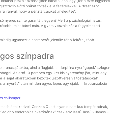
 oldalán játszó közönségben látható, ahol egy „több ezer ingyenes
sztráció előtti órákat töltsék el a feltételekkel. A “free” szót
rra irányul, hogy a pénztárcájukat „melegítse”.
lső nyerés szinte garantált legyen? Mert a pszichológiai hatás,
 erősebb, mint bármi más. A gyors visszajelzés a fegyelmezett
indig ugyanazt a csereberét jelentik: több feltétel, több
ágos színpadra
szerencsejátékba, ahol a “legjobb endorphina nyerőgépek” szlogen
obogni. Az első 10 percben egy-két kis nyeremény jött, mint egy
ár a saját akaratukban kezdtek „szoftveres változtatásokat”
n: a „nyerés” után minden egyes lépés egy újabb mikrotranzakció
s csillámpor
omatic által kedvelt Gonzo’s Quest olyan dinamikus tempót adnak,
“legjobb endorphina nyerőgépek” csak egy lassú, lassú villamos –