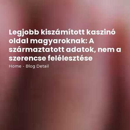
Legjobb kiszámított kaszinó
oldal magyaroknak: A
származtatott adatok, nem a
szerencse felélesztése
Home - Blog Detail