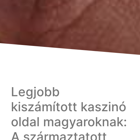
Legjobb
kiszámított kaszinó
oldal magyaroknak:
A származtatott