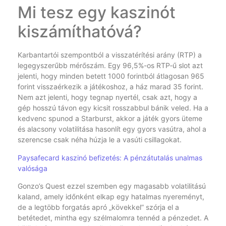
Mi tesz egy kaszinót
kiszámíthatóvá?
Karbantartói szempontból a visszatérítési arány (RTP) a
legegyszerűbb mérőszám. Egy 96,5%-os RTP‑ű slot azt
jelenti, hogy minden betett 1000 forintból átlagosan 965
forint visszaérkezik a játékoshoz, a ház marad 35 forint.
Nem azt jelenti, hogy tegnap nyertél, csak azt, hogy a
gép hosszú távon egy kicsit rosszabbul bánik veled. Ha a
kedvenc spunod a Starburst, akkor a játék gyors üteme
és alacsony volatilitása hasonlít egy gyors vasútra, ahol a
szerencse csak néha húzja le a vasúti csillagokat.
Paysafecard kaszinó befizetés: A pénzátutalás unalmas
valósága
Gonzo’s Quest ezzel szemben egy magasabb volatilitású
kaland, amely időnként elkap egy hatalmas nyereményt,
de a legtöbb forgatás apró „kövekkel” szórja el a
betétedet, mintha egy szélmalomra tennéd a pénzedet. A