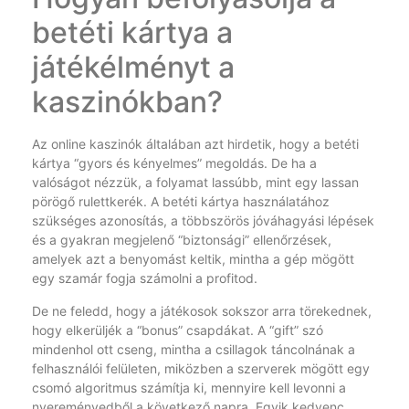
betéti kártya a
játékélményt a
kaszinókban?
Az online kaszinók általában azt hirdetik, hogy a betéti
kártya “gyors és kényelmes” megoldás. De ha a
valóságot nézzük, a folyamat lassúbb, mint egy lassan
pörögő rulettkerék. A betéti kártya használatához
szükséges azonosítás, a többszörös jóváhagyási lépések
és a gyakran megjelenő “biztonsági” ellenőrzések,
amelyek azt a benyomást keltik, mintha a gép mögött
egy szamár fogja számolni a profitod.
De ne feledd, hogy a játékosok sokszor arra törekednek,
hogy elkerüljék a “bonus” csapdákat. A “gift” szó
mindenhol ott cseng, mintha a csillagok táncolnának a
felhasználói felületen, miközben a szerverek mögött egy
csomó algoritmus számítja ki, mennyire kell levonni a
nyereményedből a következő napra. Egyik kedvenc