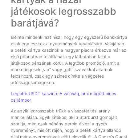
játékosok legrosszabb
barátjává?
Eleinte mindenki azt hiszi, hogy egy egyszerű bankkártya
csak egy eszköz a nyeremények beutalására. Valójában
a betéti kártya kaszinók a magyar piacra érkezve már az
első pillanatban felállítanak egy láthatatlan falat a
játékosok pénzének körül. A legtöbb promóció, amit a
marketingesek „vip” vagy „gift” szavakkal akarnak
felcsínozni, csak egy színes címke a végzetes
adósságcsomagokon.
Legjobb USDT kaszinó: A valóság, ami mögött nincs
csillámpor
Az egyik legrosszabb trükk a visszatérítési arány
manipulálása. Egyik játékos, aki a Starburst gombjait
szorítja, még csak néhány percig élvezi a gyors
nyereményt, mielőtt rájön, hogy a betéti kártya állandó
díjai már a nyeremények előtt elnyelik őt. A Gonzo’s Quest