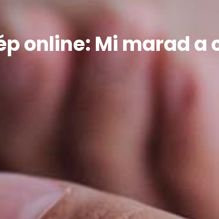
p online: Mi marad a 