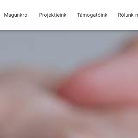
Magunkról
Projektjeink
Támogatóink
Rólunk 