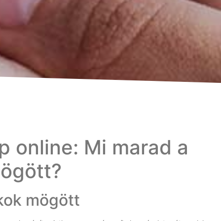
p online: Mi marad a
mögött?
íkok mögött