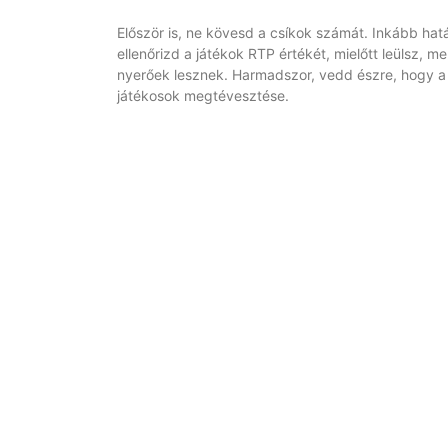
Először is, ne kövesd a csíkok számát. Inkább hatá
ellenőrizd a játékok RTP értékét, mielőtt leülsz, 
nyerőek lesznek. Harmadszor, vedd észre, hogy a 
játékosok megtévesztése.
Annyi a helyzet, hogy a kaszinó marketing csapdá
Minél több „gift” vagy „VIP” üzenetre figyelsz, ann
vagy, vagy csak most lép be a virtuális világba, a
józan eszedet.
Az élő kaszinó vagy online slot: a kényszerítő való
Az egyik legnépszerűbb hiba a csíkok számának au
többet költenek, így a profitjaik emelkednek. Ha e
tanulság? A legnagyobb frusztrációt nem a játék e
a “Bet” gomb betűi olyan mikroszkópikusak, hogy 