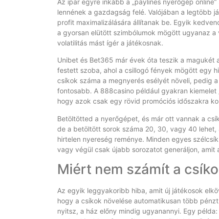
Az ipar egyre inkább a „paylines nyerőgép online”
lennének a gazdagság felé. Valójában a legtöbb já
profit maximalizálására állítanak be. Egyik kedvenc
a gyorsan elütött szimbólumok mögött ugyanaz a v
volatilitás mást ígér a játékosnak.
Unibet és Bet365 már évek óta teszik a magukét a
festett szoba, ahol a csillogó fények mögött egy 
csíkok száma a megnyerés esélyét növeli, pedig 
fontosabb. A 888casino például gyakran kiemelet „
hogy azok csak egy rövid promóciós időszakra kor
Betöltötted a nyerőgépet, és már ott vannak a csí
de a betöltött sorok száma 20, 30, vagy 40 lehet,
hirtelen nyereség reménye. Minden egyes szélcsík
vagy végül csak újabb sorozatot generáljon, amit a
Miért nem számít a csík
Az egyik leggyakoribb hiba, amit új játékosok elköv
hogy a csíkok növelése automatikusan több pénzt j
nyitsz, a ház előny mindig ugyanannyi. Egy példa: