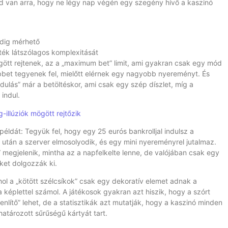
d van arra, hogy ne légy nap végén egy szegény hívő a kaszinó
ndig mérhető
áték látszólagos komplexitását
ött rejtenek, az a „maximum bet” limit, ami gyakran csak egy mód
bbet tegyenek fel, mielőtt elérnek egy nagyobb nyereményt. És
dulás” már a betöltéskor, ami csak egy szép díszlet, míg a
indul.
-illúziók mögött rejtőzik
éldát: Tegyük fel, hogy egy 25 eurós bankrolljal indulsz a
 után a szerver elmosolyodik, és egy mini nyereményrel jutalmaz.
 megjelenik, mintha az a napfelkelte lenne, de valójában csak egy
ket dolgozzák ki.
ol a „kötött szélcsíkok” csak egy dekoratív elemet adnak a
a képlettel számol. A játékosok gyakran azt hiszik, hogy a szórt
lítő” lehet, de a statisztikák azt mutatják, hogy a kaszinó minden
atározott sűrűségű kártyát tart.