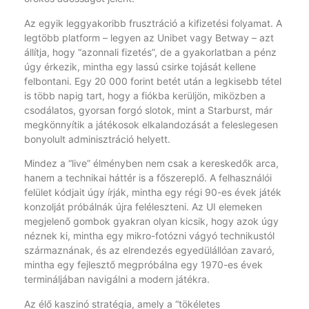
Az egyik leggyakoribb frusztráció a kifizetési folyamat. A
legtöbb platform – legyen az Unibet vagy Betway – azt
állítja, hogy “azonnali fizetés”, de a gyakorlatban a pénz
úgy érkezik, mintha egy lassú csirke tojását kellene
felbontani. Egy 20 000 forint betét után a legkisebb tétel
is több napig tart, hogy a fiókba kerüljön, miközben a
csodálatos, gyorsan forgó slotok, mint a Starburst, már
megkönnyítik a játékosok elkalandozását a feleslegesen
bonyolult adminisztráció helyett.
Mindez a “live” élményben nem csak a kereskedők arca,
hanem a technikai háttér is a főszereplő. A felhasználói
felület kódjait úgy írják, mintha egy régi 90-es évek játék
konzolját próbálnák újra feléleszteni. Az UI elemeken
megjelenő gombok gyakran olyan kicsik, hogy azok úgy
néznek ki, mintha egy mikro-fotózni vágyó technikustól
származnának, és az elrendezés egyedülállóan zavaró,
mintha egy fejlesztő megpróbálna egy 1970-es évek
termináljában navigálni a modern játékra.
Az élő kaszinó stratégia, amely a “tökéletes