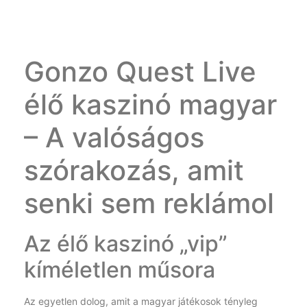
Gonzo Quest Live
élő kaszinó magyar
– A valóságos
szórakozás, amit
senki sem reklámol
Az élő kaszinó „vip”
kíméletlen műsora
Az egyetlen dolog, amit a magyar játékosok tényleg