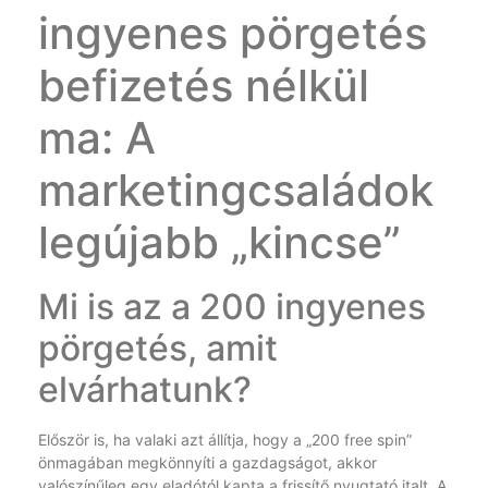
ingyenes pörgetés
befizetés nélkül
ma: A
marketingcsaládok
legújabb „kincse”
Mi is az a 200 ingyenes
pörgetés, amit
elvárhatunk?
Először is, ha valaki azt állítja, hogy a „200 free spin”
önmagában megkönnyíti a gazdagságot, akkor
valószínűleg egy eladótól kapta a frissítő nyugtató italt. A