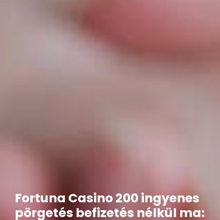
Fortuna Casino 200 ingyenes
pörgetés befizetés nélkül ma: