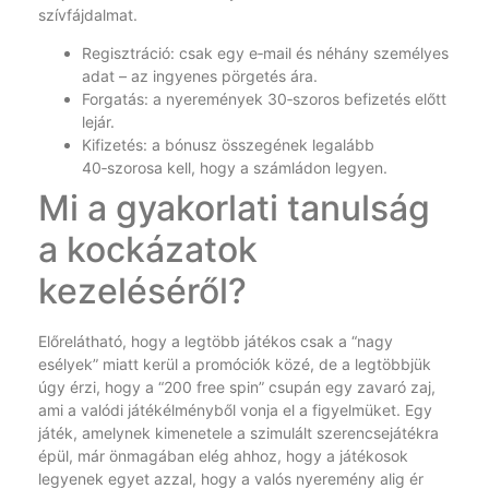
szívfájdalmat.
Regisztráció: csak egy e‑mail és néhány személyes
adat – az ingyenes pörgetés ára.
Forgatás: a nyeremények 30‑szoros befizetés előtt
lejár.
Kifizetés: a bónusz összegének legalább
40‑szorosa kell, hogy a számládon legyen.
Mi a gyakorlati tanulság
a kockázatok
kezeléséről?
Előrelátható, hogy a legtöbb játékos csak a “nagy
esélyek” miatt kerül a promóciók közé, de a legtöbbjük
úgy érzi, hogy a “200 free spin” csupán egy zavaró zaj,
ami a valódi játékélményből vonja el a figyelmüket. Egy
játék, amelynek kimenetele a szimulált szerencsejátékra
épül, már önmagában elég ahhoz, hogy a játékosok
legyenek egyet azzal, hogy a valós nyeremény alig ér