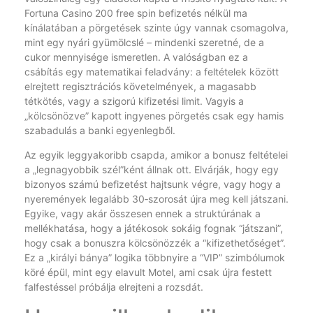
Fortuna Casino 200 free spin befizetés nélkül ma
kínálatában a pörgetések szinte úgy vannak csomagolva,
mint egy nyári gyümölcslé – mindenki szeretné, de a
cukor mennyisége ismeretlen. A valóságban ez a
csábítás egy matematikai feladvány: a feltételek között
elrejtett regisztrációs követelmények, a magasabb
tétkötés, vagy a szigorú kifizetési limit. Vagyis a
„kölcsönözve” kapott ingyenes pörgetés csak egy hamis
szabadulás a banki egyenlegből.
Az egyik leggyakoribb csapda, amikor a bonusz feltételei
a „legnagyobbik szél”ként állnak ott. Elvárják, hogy egy
bizonyos számú befizetést hajtsunk végre, vagy hogy a
nyeremények legalább 30‑szorosát újra meg kell játszani.
Egyike, vagy akár összesen ennek a struktúrának a
mellékhatása, hogy a játékosok sokáig fognak “játszani”,
hogy csak a bonuszra kölcsönözzék a “kifizethetőséget”.
Ez a „királyi bánya” logika többnyire a “VIP” szimbólumok
köré épül, mint egy elavult Motel, ami csak újra festett
falfestéssel próbálja elrejteni a rozsdát.