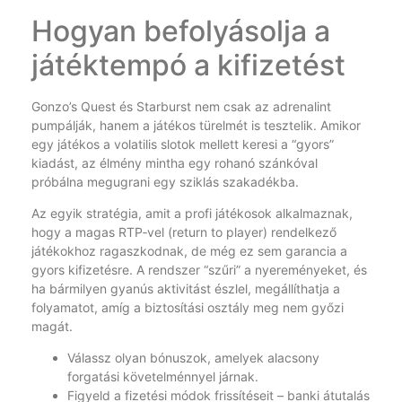
Hogyan befolyásolja a
játéktempó a kifizetést
Gonzo’s Quest és Starburst nem csak az adrenalint
pumpálják, hanem a játékos türelmét is tesztelik. Amikor
egy játékos a volatilis slotok mellett keresi a “gyors”
kiadást, az élmény mintha egy rohanó szánkóval
próbálna megugrani egy sziklás szakadékba.
Az egyik stratégia, amit a profi játékosok alkalmaznak,
hogy a magas RTP‑vel (return to player) rendelkező
játékokhoz ragaszkodnak, de még ez sem garancia a
gyors kifizetésre. A rendszer “szűri” a nyereményeket, és
ha bármilyen gyanús aktivitást észlel, megállíthatja a
folyamatot, amíg a biztosítási osztály meg nem győzi
magát.
Válassz olyan bónuszok, amelyek alacsony
forgatási követelménnyel járnak.
Figyeld a fizetési módok frissítéseit – banki átutalás