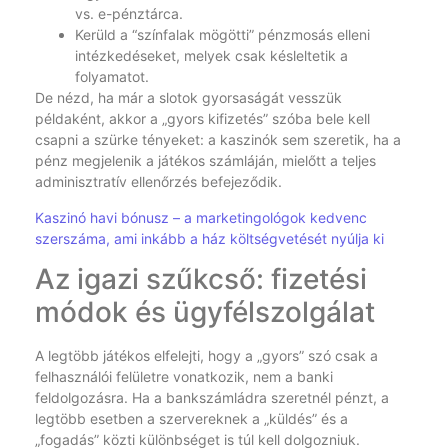
vs. e-pénztárca.
Kerüld a “színfalak mögötti” pénzmosás elleni
intézkedéseket, melyek csak késleltetik a
folyamatot.
De nézd, ha már a slotok gyorsaságát vesszük
példaként, akkor a „gyors kifizetés” szóba bele kell
csapni a szürke tényeket: a kaszinók sem szeretik, ha a
pénz megjelenik a játékos számláján, mielőtt a teljes
adminisztratív ellenőrzés befejeződik.
Kaszinó havi bónusz – a marketingológok kedvenc
szerszáma, ami inkább a ház költségvetését nyúlja ki
Az igazi szűkcső: fizetési
módok és ügyfélszolgálat
A legtöbb játékos elfelejti, hogy a „gyors” szó csak a
felhasználói felületre vonatkozik, nem a banki
feldolgozásra. Ha a bankszámládra szeretnél pénzt, a
legtöbb esetben a szervereknek a „küldés” és a
„fogadás” közti különbséget is túl kell dolgozniuk.