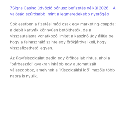
7Signs Casino üdvözlő bónusz befizetés nélkül 2026 – A
valóság szúrósabb, mint a legmeredekebb nyerőgép
Sok esetben a fizetési mód csak egy marketing‑csapda:
a debit kártyák könnyűen betölthetők, de a
visszautalásra vonatkozó limitet a kaszinó úgy állítja be,
hogy a felhasználó szinte egy örökjáróval kell, hogy
visszafizethető legyen.
Az ügyfélszolgálat pedig egy örökös labirintus, ahol a
“párbeszéd” gyakran inkább egy automatizált
válaszdoboz, amelynek a “Kiszolgálási idő” mezője több
napra is nyúlik.
És akkor ott a „free” ajánlat, amelynek a feltételként
megjelenő „csak egy egyszeri befizetés” már önmagában
egy rejtett díj, amit a felhasználó csak a bónusz
„elfogadása” után érti meg.
Az egész mechanika olyan, mint egy autógyári
tesztvezetés: a színes plakátok azt ígérik, hogy “azonnali
teljesítmény”, de a motor csak akkor indul be, ha minden