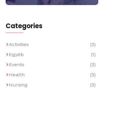
Categories
Activities
(3)
Egyéb
(1)
Events
(3)
Health
(3)
Nursing
(3)