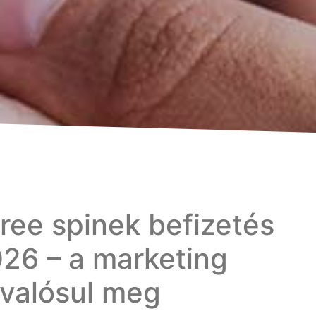
ree spinek befizetés
026 – a marketing
 valósul meg