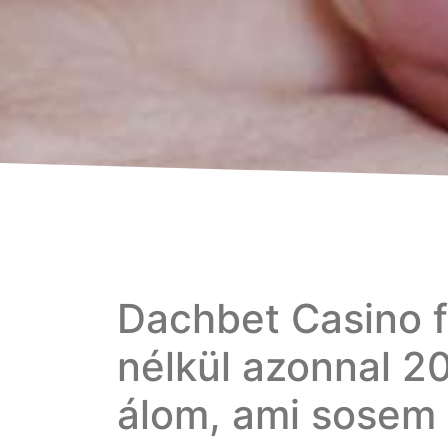
Dachbet Casino f
nélkül azonnal 2
álom, ami sosem