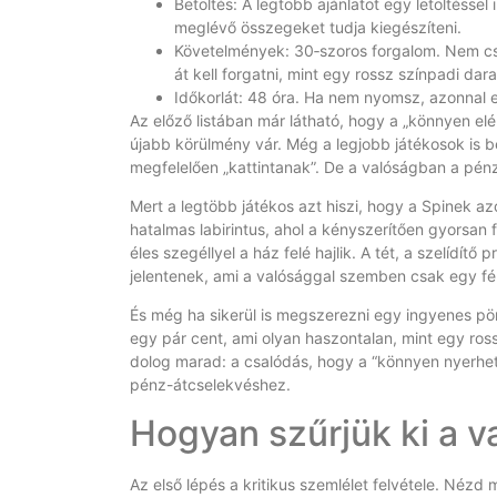
Betöltés: A legtöbb ajánlatot egy letöltéssel
meglévő összegeket tudja kiegészíteni.
Követelmények: 30‑szoros forgalom. Nem cs
át kell forgatni, mint egy rossz színpadi dara
Időkorlát: 48 óra. Ha nem nyomsz, azonnal e
Az előző listában már látható, hogy a „könnyen el
újabb körülmény vár. Még a legjobb játékosok is
megfelelően „kattintanak”. De a valóságban a pénz 
Mert a legtöbb játékos azt hiszi, hogy a Spinek a
hatalmas labirintus, ahol a kényszerítően gyorsan
éles szegéllyel a ház felé hajlik. A tét, a szelídít
jelentenek, ami a valósággal szemben csak egy fé
És még ha sikerül is megszerezni egy ingyenes pö
egy pár cent, ami olyan haszontalan, mint egy rosszu
dolog marad: a csalódás, hogy a “könnyen nyerhe
pénz-átcselekvéshez.
Hogyan szűrjük ki a va
Az első lépés a kritikus szemlélet felvétele. Nézd