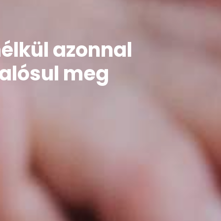
élkül azonnal
valósul meg