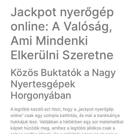
Jackpot nyerőgép
online: A Valóság,
Ami Mindenki
Elkerülni Szeretne
Közös Buktatók a Nagy
Nyertesgépek
Horgonyában
A legtöbb kezdő azt hiszi, hogy a „jackpot nyerőgép
online” csak egy szimpla kattintás, és már a bankkártya
hukkájuk lesz. Valójában a háttérben egy sor matematikai
képlet húzódik meg, amihez a legtöbb játékos csak a