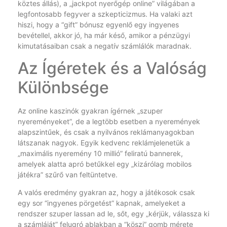
köztes állás), a „jackpot nyerőgép online” világában a
legfontosabb fegyver a szkepticizmus. Ha valaki azt
hiszi, hogy a “gift” bónusz egyenlő egy ingyenes
bevétellel, akkor jó, ha már késő, amikor a pénzügyi
kimutatásaiban csak a negatív számlálók maradnak.
Az Ígéretek és a Valóság
Különbsége
Az online kaszinók gyakran ígérnek „szuper
nyereményeket”, de a legtöbb esetben a nyeremények
alapszintűek, és csak a nyilvános reklámanyagokban
látszanak nagyok. Egyik kedvenc reklámjelenetük a
„maximális nyeremény 10 millió” feliratú bannerek,
amelyek alatta apró betűkkel egy „kizárólag mobilos
játékra” szűrő van feltüntetve.
A valós eredmény gyakran az, hogy a játékosok csak
egy sor “ingyenes pörgetést” kapnak, amelyeket a
rendszer szuper lassan ad le, sőt, egy „kérjük, válassza ki
a számláját” felugró ablakban a “köszi” gomb mérete