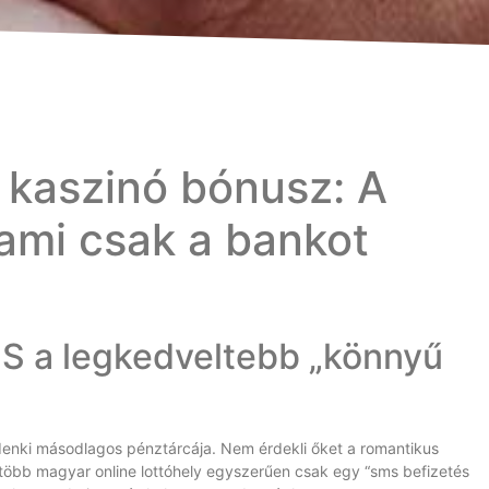
 kaszinó bónusz: A
 ami csak a bankot
MS a legkedveltebb „könnyű
ndenki másodlagos pénztárcája. Nem érdekli őket a romantikus
több magyar online lottóhely egyszerűen csak egy “sms befizetés