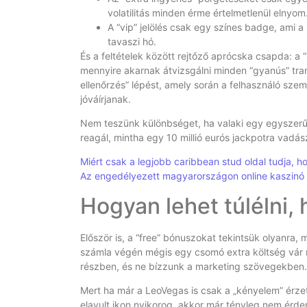
volatilitás minden érme értelmetlenül elnyom
A “vip” jelölés csak egy színes badge, ami a 
tavaszi hó.
És a feltételek között rejtőző aprócska csapda: a “
mennyire akarnak átvizsgálni minden “gyanús” tran
ellenőrzés” lépést, amely során a felhasználó sze
jóváírjanak.
Nem teszünk különbséget, ha valaki egy egyszerű 2
reagál, mintha egy 10 millió eurós jackpotra vadás
Miért csak a legjobb caribbean stud oldal tudja,
Az engedélyezett magyarországon online kaszinó 
Hogyan lehet túlélni,
Először is, a “free” bónuszokat tekintsük olyanra, 
számla végén mégis egy csomó extra költség vár r
részben, és ne bízzunk a marketing szövegekben.
Mert ha már a LeoVegas is csak a „kényelem” érzete
elavult ikon nyikorog, akkor már tényleg nem érde