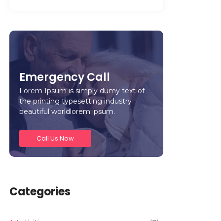
Emergency Call
Lorem Ipsum is simply dumy text of
the printing typesetting industry
beautiful worldlorem ipsum.
Call Us Now
Categories