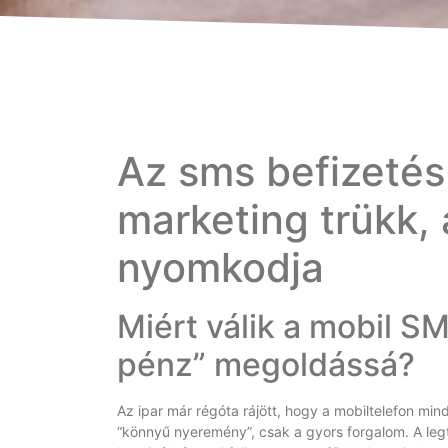
Az sms befizetés
marketing trükk,
nyomkodja
Miért válik a mobil S
pénz” megoldássá?
Az ipar már régóta rájött, hogy a mobiltelefon mi
“könnyű nyeremény”, csak a gyors forgalom. A leg