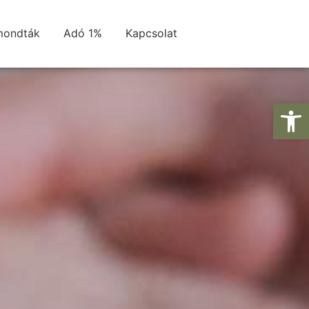
mondták
Adó 1%
Kapcsolat
Es