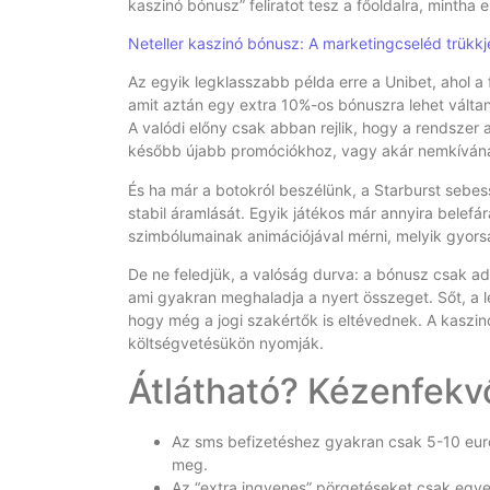
kaszinó bónusz” feliratot tesz a főoldalra, minth
Neteller kaszinó bónusz: A marketingcseléd trükkj
Az egyik legklasszabb példa erre a Unibet, ahol a
amit aztán egy extra 10%-os bónuszra lehet válta
A valódi előny csak abban rejlik, hogy a rendszer
később újabb promóciókhoz, vagy akár nemkívánat
És ha már a botokról beszélünk, a Starburst sebes
stabil áramlását. Egyik játékos már annyira belef
szimbólumainak animációjával mérni, melyik gyor
De ne feledjük, a valóság durva: a bónusz csak ad
ami gyakran meghaladja a nyert összeget. Sőt, a l
hogy még a jogi szakértők is eltévednek. A kaszin
költségvetésükön nyomják.
Átlátható? Kézenfek
Az sms befizetéshez gyakran csak 5-10 euró
meg.
Az “extra ingyenes” pörgetéseket csak egyet