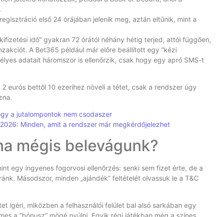
.
regisztráció első 24 órájában jelenik meg, aztán eltűnik, mint a
kifizetési idő” gyakran 72 órától néhány hétig terjed, attól függően,
zakciót. A Bet365 például már előre beállított egy “kézi
mélyes adatait háromszor is ellenőrzik, csak hogy egy apró SMS-t
 eurós bettől 10 ezerihez növeli a tétet, csak a rendszer úgy
zna.
 hogy a jutalompontok nem csodaszer
2026: Minden, amit a rendszer már megkérdőjelezhet
 ha mégis belevágunk?
mint egy ingyenes fogorvosi ellenőrzés: senki sem fizet érte, de a
ánk. Másodszor, minden „ajándék” feltételét olvassuk le a T&C
t ígéri, miközben a felhasználói felület bal alsó sarkában egy
mes a “bónusz” mögé nyúlni. Egyik régi játékban még a színes