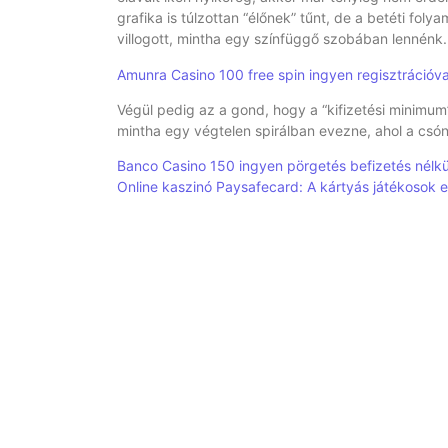
grafika is túlzottan “élőnek” tűnt, de a betéti fo
villogott, mintha egy színfüggő szobában lennénk.
Amunra Casino 100 free spin ingyen regisztrációv
Végül pedig az a gond, hogy a “kifizetési minimum” 
mintha egy végtelen spirálban evezne, ahol a csón
Banco Casino 150 ingyen pörgetés befizetés nélkü
Online kaszinó Paysafecard: A kártyás játékosok e
És mi a legrosszabb? A legújabb frissítésben a játé
kicsi lett, hogy a “Rózsa” gomb megnyomásával egy
szimpla irritáción; ez egy szándékos teszt, hogy a
eléréséig.