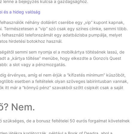
a ez lenne a bejegyzés kulcsa a gazdagsághoz.
ei és a hideg valóság
 felhasználók néhány dollárért cserébe egy „vip” kupont kapnak,
ni. Természetesen a “vip” szó csak egy színes címke, semmi több.
 a felhasználó telefonszámát egy adatbázisba pumpálja, melyet
os hirdetési botokhoz használ.
ségétől semmi sem nyomja el a mobilkártya töltésének lassú, de
áradt a „kártya töltése” menübe, hogy elkezdte a Gonzo’s Quest
sabb: a slot vagy a pénzmozgatás.
dig érvényes, amíg el nem érjük a “kifizetés minimum” küszöböt,
egtöbb esetben a feltételek olyan szöveges labirintusban vannak,
ók itt már a “könnyű pénz” szavakból szőtt csipkét csak a saját
vő? Nem.
 szükséges, de a bonusz feltételei 50 eurós forgalmat követelnek
len játékra korlátozzák, például a Book of Deadra, ahol a