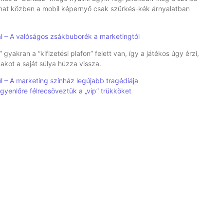
lyamat közben a mobil képernyő csak szürkés-kék árnyalatban
al – A valóságos zsákbuborék a marketingtól
gyakran a “kifizetési plafon” felett van, így a játékos úgy érzi,
akot a saját súlya húzza vissza.
l – A marketing színház legújabb tragédiája
gyenlőre félrecsöveztük a „vip” trükköket
kok betöltésekor a grafikus felhasználói felület betűtípusa olyan
etlen betű se látszik, csak a háttérsötétség. Ez már túlmutat a
 játékos elég türelmes legyen a kártya feltöltésével a „bónusz”