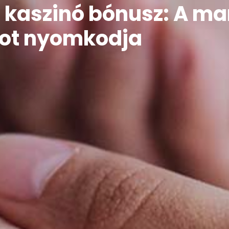
 kaszinó bónusz: A ma
kot nyomkodja