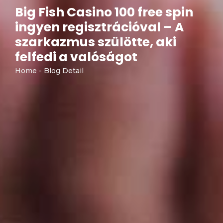
Big Fish Casino 100 free spin
ingyen regisztrációval – A
szarkazmus szülötte, aki
felfedi a valóságot
Home - Blog Detail