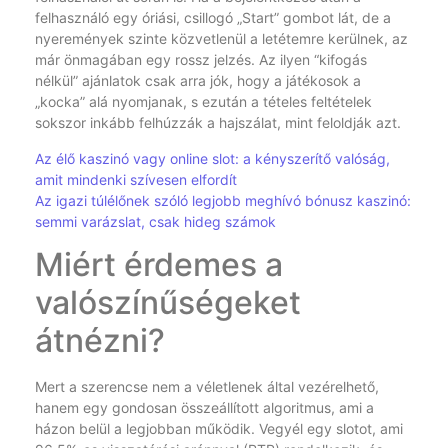
felhasználó egy óriási, csillogó „Start” gombot lát, de a
nyeremények szinte közvetlenül a letétemre kerülnek, az
már önmagában egy rossz jelzés. Az ilyen “kifogás
nélkül” ajánlatok csak arra jók, hogy a játékosok a
„kocka” alá nyomjanak, s ezután a tételes feltételek
sokszor inkább felhúzzák a hajszálat, mint feloldják azt.
Az élő kaszinó vagy online slot: a kényszerítő valóság,
amit mindenki szívesen elfordít
Az igazi túlélőnek szóló legjobb meghívó bónusz kaszinó:
semmi varázslat, csak hideg számok
Miért érdemes a
valószínűségeket
átnézni?
Mert a szerencse nem a véletlenek által vezérelhető,
hanem egy gondosan összeállított algoritmus, ami a
házon belül a legjobban működik. Vegyél egy slotot, ami