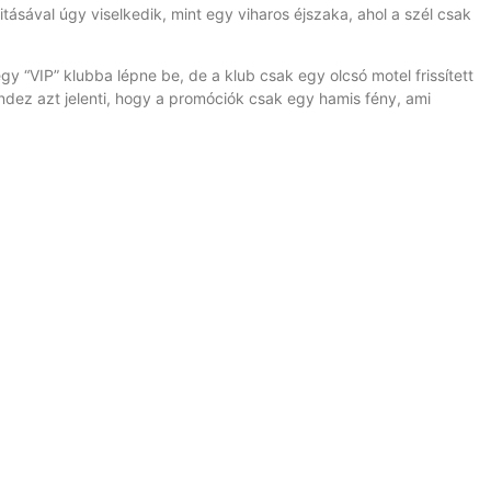
tásával úgy viselkedik, mint egy viharos éjszaka, ahol a szél csak
y “VIP” klubba lépne be, de a klub csak egy olcsó motel frissített
Mindez azt jelenti, hogy a promóciók csak egy hamis fény, ami
 a felhasználói felület gombjai gyakran annyira kicsik, hogy a
így a frusztráció már a regisztráció előtt elkezdődik.
ság, amit mindenki szívesen elfordít