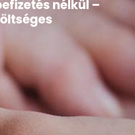
efizetés nélkül –
öltséges