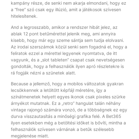
kampány része, de senki nem akarja elmondani, hogy ez
a “free” szó csak egy illúzió, amit a játékosok szívesen
hitelesítenek.
And a legrosszabb, amikor a rendszer hibát jelez, az
ablak 12 pont betűmérettel jelenik meg, ami annyira
kisebb, hogy már egy szeme sántja sem tudja elolvasni.
Az irodai szerszámok közül senki sem fogadná el, hogy a
feliratok ezzel a mérettel legyenek nyomtatva, de itt
vagyunk, és a „slot tableten” csapat csak nevetségesen
gondolták, hogy a felhasználók ilyen apró részletekre is
rá fogják nézni a szünetek alatt.
Because a jellemző, hogy a mobilos változatok gyakran
lecsökkennek a letöltött képfájl méretére, így a
színátmenetek helyett egyes ikonok csak pixeles szürke
árnyékot mutatnak. Ez a „retro” hangulat talán néhány
vintage rajongó számára vonzó, de a többségnek ez egy
durva visszautasítás a minőségi grafika felé. A Bet365
ilyen esetekben még a betöltési időket is bővíti, mintha a
felhasználók szívesen várnának a betűk szélesebb
megjelenése miatt.