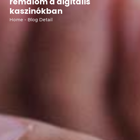
rémálom a digitális
kaszinókban
Home - Blog Detail