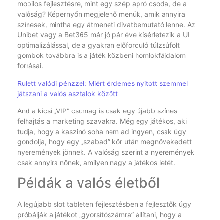
mobilos fejlesztésre, mint egy szép apró csoda, de a
valóság? Képernyőn megjelenő menük, amik annyira
színesek, mintha egy átmeneti divatbemutató lenne. Az
Unibet vagy a Bet365 már jó pár éve kísérletezik a UI
optimalizálással, de a gyakran előforduló túlzsúfolt
gombok továbbra is a játék közbeni homlokfájdalom
forrásai.
Rulett valódi pénzzel: Miért érdemes nyitott szemmel
játszani a valós asztalok között
And a kicsi „VIP” csomag is csak egy újabb színes
felhajtás a marketing szavakra. Még egy játékos, aki
tudja, hogy a kaszinó soha nem ad ingyen, csak úgy
gondolja, hogy egy „szabad” kör után megnövekedett
nyeremények jönnek. A valóság szerint a nyeremények
csak annyira nőnek, amilyen nagy a játékos letét.
Példák a valós életből
A legújabb slot tableten fejlesztésben a fejlesztők úgy
próbálják a játékot „gyorsítószámra” állítani, hogy a