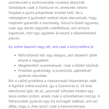
szórakozást a szinkronizálás rovására áldozzák.
Gondoljunk csak a Starburst-re, amelynek rohanó
forgásai a gyors pörgetések érzetét kelti, de a
valóságban a győzelem esélyei olyan alacsonyak, hogy
majdnem garantált a veszteség. Gonzo’s Quest ugyanez,
csak egy darab nagyobb volatilitással, ami annyira
ingadozik, mint egy ügyetlen árvesztő a tőkebefektető
piacon.
Az online kaszinó nagy tét, ami csak a könyvelőkre jó
Ráfordítandó idő: egy átlagos „slot tableten” játék
elnyeli a reggelidet.
Megjelenített nyeremények: csak a felület túlzónái.
Frissítési gyakoriság: a promóciós „ajándékok”
gyakran elavultak.
But a valódi probléma a visszavonási folyamatban rejlik.
A legtöbb online kaszinó, így a Szerencse is, 24 órás
ellenőrzést ígér, de az „azonnali” kifizetés inkább egy
lassú szálas szobor, amely csak a szünetekben mozog. A
felhasználók gyakran egy kis szöveget találnak, ami azt
állítja, hogy a „free spins” csak a kedvezményes