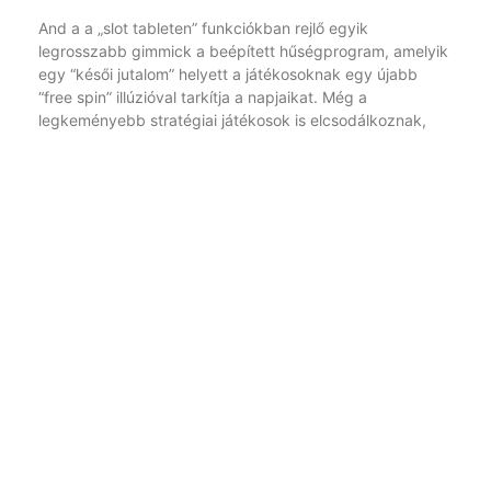
And a a „slot tableten” funkciókban rejlő egyik
legrosszabb gimmick a beépített hűségprogram, amelyik
egy “késői jutalom” helyett a játékosoknak egy újabb
“free spin” illúzióval tarkítja a napjaikat. Még a
legkeményebb stratégiai játékosok is elcsodálkoznak,
amikor rájönnek, hogy a megígért jutalom csak egy
csupor üres levegő, amit a kaszinó a saját profitcéljaira
használ fel.
But a technikai részletekben sem csökken a humor. A
nyereménykijáró menüben a gomb egy apró, 10px
magasságú négyzet, amelyik csak egy szürke szegéllyel
van körülhatárolva. Ez a felhasználói élmény szinte egy
labirintus, ahol a tűzoltócső is csak a megfelelő méretű
szűrőt kapja. A UI tervezői talán azt akarták, hogy a
játékosok “igazán” figyeljenek a részletekre, de a
valóságban ez csak egy felesleges akadály.
Because a végső frusztráció a „slot tableten” felületen a
betűk mérete, különösen a felső menüsorban, ahol a T&C
apró nyomtatott szövege olyan mikroszkopikus, hogy